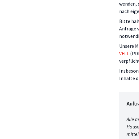
wenden, d
nach eige
Bitte hal
Anfrage v
notwendi
Unsere M
VFLL
(PDF
verpflic
Insbeson
Inhalte 
Auftr
Alle 
Hausnr
mittei