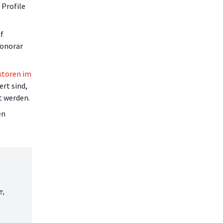
 Profile
uf
Honorar
ktoren im
rt sind,
t werden.
en
e,