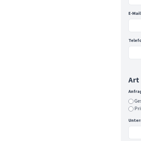
E-Mail
Telef
Art
Anfrag
Ge
Pr
Unte