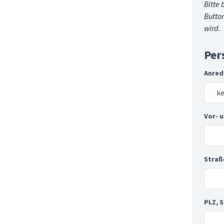
Bitte 
Butto
wird.
Per
Anred
Vor- 
Straß
PLZ, 