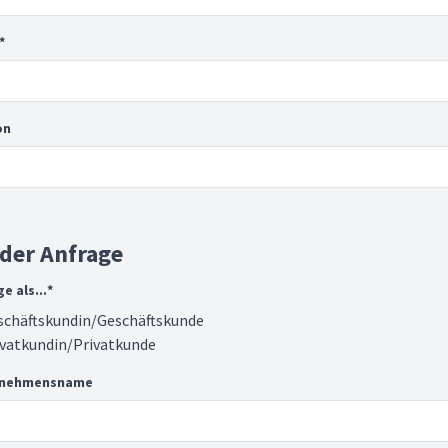
*
on
 der Anfrage
e als...
*
schäftskundin/Geschäftskunde
ivatkundin/Privatkunde
rnehmensname