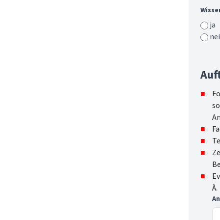
Wisse
ja
ne
Auf
Fo
so
An
Fa
Te
Ze
Be
Ev
Ä.
An