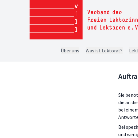
Über uns
Was ist Lektorat?
Lekt
Auftr
Sie benöt
die an di
bei einem
Antworte
Bei spezi
und wenig