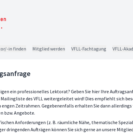
or/-in finden
Mitglied werden
VFLL-Fachtagung
VFLL-Aka
agsanfrage
igen ein professionelles Lektorat? Geben Sie hier Ihre Auftragsanf
e Mailingliste des VFLL weitergeleitet wird! Dies empfiehlt sich be
 engen Zeitrahmen. Gegebenenfalls erhalten Sie dann allerdings 
n bzw. Angebote.
fischen Anforderungen (z. B. räumliche Nähe, thematische Spezial
er dringenden Aufträgen können Sie sich gerne an unsere Mitglied