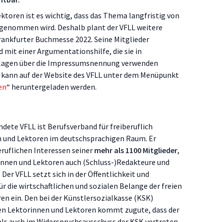
ktoren ist es wichtig, dass das Thema langfristig von
rgenommen wird. Deshalb plant der VFLL weitere
 Frankfurter Buchmesse 2022. Seine Mitglieder
 mit einer Argumentationshilfe, die sie in
lagen über die Impressumsnennung verwenden
kann auf der Website des VFLL unter dem Menüpunkt
en
“ heruntergeladen werden.
dete VFLL ist Berufsverband für freiberuflich
n und Lektoren im deutschsprachigen Raum. Er
ruflichen Interessen seiner
mehr als 1100 Mitglieder
,
innen und Lektoren auch (Schluss-)Redakteure und
Der VFLL setzt sich in der Öffentlichkeit und
ür die wirtschaftlichen und sozialen Belange der freien
en ein. Den bei der Künstlersozialkasse (KSK)
en Lektorinnen und Lektoren kommt zugute, dass der
als auch im Widerspruchsausschuss der KSK vertreten