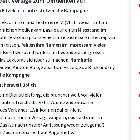
rdert Verlage zum Umdenken auf
n Fitzek u. a. unterstützen die Kampagne
Lektorinnen und Lektoren e. V. (VFLL) weist im Juni
hnlichen Medienkampagne auf einen
Missstand im
ohl Lektoratsprofis einen unverzichtbaren Beitrag zur
n leisten,
fehlen ihre Namen im Impressum vieler
er Berufsverband fordert insbesondere die großen
das Lektorat sichtbar zu machen.
Namhafte
en
wie Kirsten Boie, Sebastian Fitzek, Zoë Beck und Iny
 die Kampagne
.
anchenweit üblich
 eine Dienstleistung, die branchenweit von vielen
, unterstreicht die VFLL-Vorsitzende Susanne
 des Verbands. „Wir können daher nicht
ich noch immer Verlage weigern, das Lektorat im
Das ist nach unserer Auffassung weder zeitgemäß
ner Zusammenarbeit auf Augenhöhe.“