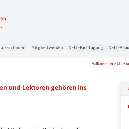
or/-in finden
Mitglied werden
VFLL-Fachtagung
VFLL-Aka
Willkommen
>
Über u
nen und Lektoren gehören ins