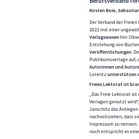
Berufsverband fo
Kirsten Boie, Sebastia
Der Verband der Freien 
2022 mit einer ungewö
Verlagswesen
hin: Obw
Entstehung von Bücher
Veröffentlichungen
. D
Publikumsverlage auf, 
Autorinnen und Autor
Lorentz
unterstützen
Freies Lektorat ist br
„Das Freie Lektorat ist
Verlagen genutzt wird“
Janschitz das Anliegen
nachvollziehen, dass s
Impressum zu nennen. 
noch entspricht es ei