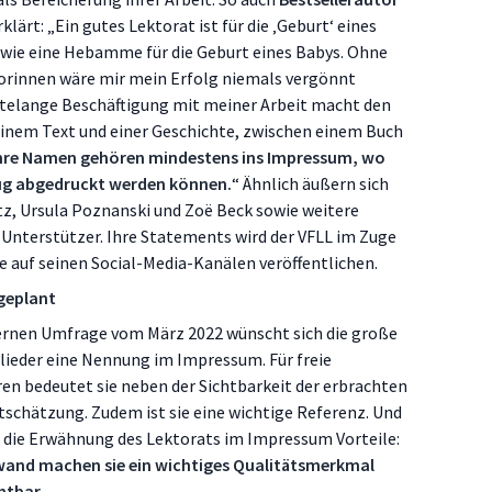
erklärt: „Ein gutes Lektorat ist für die ‚Geburt‘ eines
 wie eine Hebamme für die Geburt eines Babys. Ohne
orinnen wäre mir mein Erfolg niemals vergönnt
telange Beschäftigung mit meiner Arbeit macht den
inem Text und einer Geschichte, zwischen einem Buch
hre Namen gehören mindestens ins Impressum, wo
nug abgedruckt werden können.
“ Ähnlich äußern sich
ntz, Ursula Poznanski und Zoë Beck sowie weitere
Unterstützer. Ihre Statements wird der VFLL im Zuge
auf seinen Social-Media-Kanälen veröffentlichen.
 geplant
ernen Umfrage vom März 2022 wünscht sich die große
lieder eine Nennung im Impressum. Für freie
en bedeutet sie neben der Sichtbarkeit der erbrachten
tschätzung. Zudem ist sie eine wichtige Referenz. Und
at die Erwähnung des Lektorats im Impressum Vorteile:
and machen sie ein wichtiges Qualitätsmerkmal
htbar.