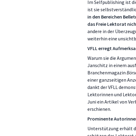
Im Selfpublishing ist d
ist sie selbstverständl
in den Bereichen Belle
das Freie Lektorat ni
andere in der Überzeugu
weiterhin eine unsichtb
VFLL erregt Aufmerksa
Warum sie die Argument
Janschitz in einem ausf
Branchenmagazin
Börs
einer ganzseitigen Anze
dankt der VFLL demonstr
Lektorinnen und Lekto
Juni ein Artikel von V
erschienen.
Prominente Autorinne
Unterstützung erhält d
schätzen das Lektorat a