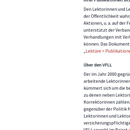
Den Lektorinnen und Le
der Öffentlichkeit wah
Aktionen, u. a. auf der
unterstützt der Verband
Verhandlungen mit Ver
können. Das Dokument 
„
Lektüre > Publikation
Über den VFLL
Der im Jahr 2000 gegrün
arbeitende Lektorinne
kümmert sich um die be
zu denen neben Lektor
Korrektorinnen zählen. 
gegenüber der Politik f
Lektorinnen und Lektor
versicherungspflichtig
VFLL sowohl im Beirat 