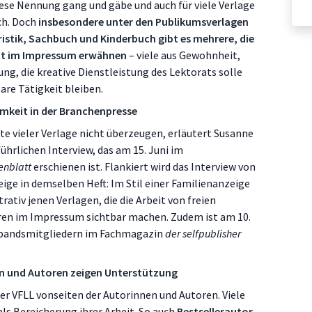
iese Nennung gang und gäbe und auch für viele Verlage
ich. Doch
insbesondere unter den Publikumsverlagen
tristik, Sachbuch und Kinderbuch gibt es mehrere, die
cht im Impressum erwähnen
– viele aus Gewohnheit,
ng, die kreative Dienstleistung des Lektorats solle
are Tätigkeit bleiben.
mkeit in der Branchenpresse
e vieler Verlage nicht überzeugen, erläutert Susanne
ührlichen Interview, das am 15. Juni im
enblatt
erschienen ist. Flankiert wird das Interview von
ige in demselben Heft: Im Stil einer Familienanzeige
ativ jenen Verlagen, die die Arbeit von freien
ren im Impressum sichtbar machen. Zudem ist am 10.
erbandsmitgliedern im Fachmagazin
der selfpublisher
n und Autoren zeigen Unterstützung
er VFLL vonseiten der Autorinnen und Autoren. Viele
ls Bereicherung ihrer Arbeit. So auch
Bestsellerautor