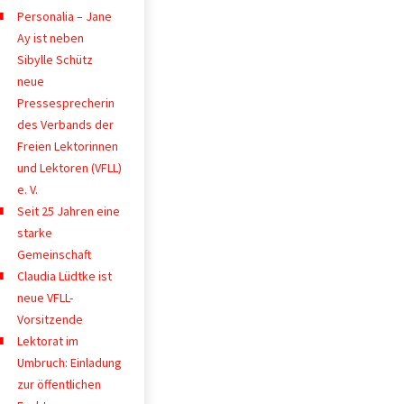
Personalia – Jane
Ay ist neben
Sibylle Schütz
neue
Pressesprecherin
des Verbands der
Freien Lektorinnen
und Lektoren (VFLL)
e. V.
Seit 25 Jahren eine
starke
Gemeinschaft
Claudia Lüdtke ist
neue VFLL-
Vorsitzende
Lektorat im
Umbruch: Einladung
zur öffentlichen