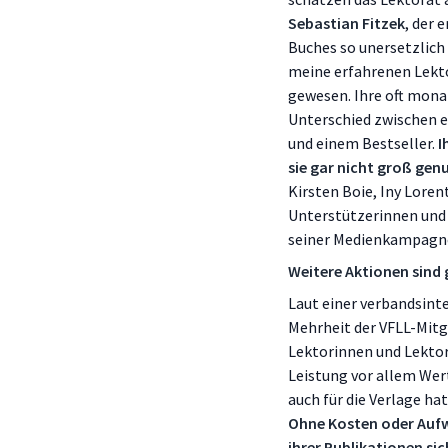
Sebastian Fitzek
, der 
Buches so unersetzlich
meine erfahrenen Lekt
gewesen. Ihre oft mona
Unterschied zwischen e
und einem Bestseller.
I
sie gar nicht groß ge
Kirsten Boie, Iny Lore
Unterstützerinnen und 
seiner Medienkampagne 
Weitere Aktionen sind
Laut einer verbandsint
Mehrheit der VFLL-Mitg
Lektorinnen und Lektor
Leistung vor allem Wer
auch für die Verlage h
Ohne Kosten oder Aufw
ihrer Publikationen sic