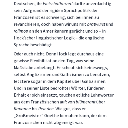
Deutschen, ihr
Fleischpflanzerl
dürfte unverdächtig
sein. Aufgrund der rigiden Sprachpolitik der
Franzosen ist es schwierig, sich bei ihnen zu
revanchieren, doch haben wir uns mit
bratwurst
und
rollmop
an den Amerikanern gerächt und so – in
Hock’scher linguistischer Logik – die englische
Sprache beschädigt.
Oder auch nicht. Denn Hock legt durchaus eine
gewisse Flexibilität an den Tag, was seine
Maßstäbe anbelangt. Er scheut sich keineswegs,
selbst Anglizismen und Gallizismen zu benutzen,
letztere sogar in dem Kapitel über Gallizismen.
Und in seiner Liste bedrohter Wörter, für deren
Erhalt er sich einsetzt, tauchen etliche Lehnwörter
aus dem Französischen auf: von
blümerant
über
Kanapee
bis
Pelerine
. Wie gut, dass er
„Großmeister“ Goethe bemühen kann, der dem
Französischen nicht abgeneigt war.