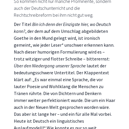
So kommen nicht nur manche Prominente, sondern
auch der Deutschunterricht und die
Rechtschreibreform bei ihm nicht gut weg.
Der Titel
Bin ich denn der Einzigste hier, wo Deutsch
kann?
, der dem auf dem Umschlag abgebildeten
Goethe in den Mund gelegt wird, ist ironisch
gemeint, wie jeder Leser* unschwer erkennen kann.
Nach dieser humorigen Formulierung wird es –
trotz witziger und flotter Schreibe – bitterernst:
Über den Niedergang unserer Sprache
lautet der
bedeutungsschwere Untertitel. Der Klappentext
klärt auf: „Es war einmal eine Sprache, die vor
lauter Poesie und Wohlklang die Menschen zu
Tränen rührte. Die von Dichtern und Denkern
immer weiter perfektioniert wurde. Die um ein Haar
auch in der Neuen Welt gesprochen worden wäre.
Das aber ist lange her – und ein für alle Mal vorbei.
Heute ist Deutsch ein linguistisches
Auslaufmodell!“ Wie konnte es nur so weit