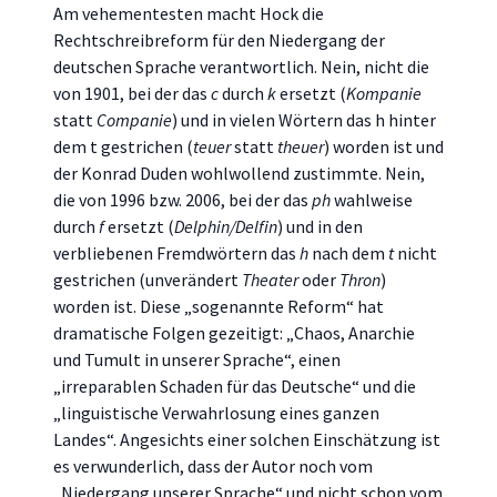
Am vehementesten macht Hock die
Rechtschreibreform für den Niedergang der
deutschen Sprache verantwortlich. Nein, nicht die
von 1901, bei der das
c
durch
k
ersetzt (
Kompanie
statt
Companie
) und in vielen Wörtern das h hinter
dem t gestrichen (
teuer
statt
theuer
) worden ist und
der Konrad Duden wohlwollend zustimmte. Nein,
die von 1996 bzw. 2006, bei der das
ph
wahlweise
durch
f
ersetzt (
Delphin/Delfin
) und in den
verbliebenen Fremdwörtern das
h
nach dem
t
nicht
gestrichen (unverändert
Theater
oder
Thron
)
worden ist. Diese „sogenannte Reform“ hat
dramatische Folgen gezeitigt: „Chaos, Anarchie
und Tumult in unserer Sprache“, einen
„irreparablen Schaden für das Deutsche“ und die
„linguistische Verwahrlosung eines ganzen
Landes“. Angesichts einer solchen Einschätzung ist
es verwunderlich, dass der Autor noch vom
„Niedergang unserer Sprache“ und nicht schon vom