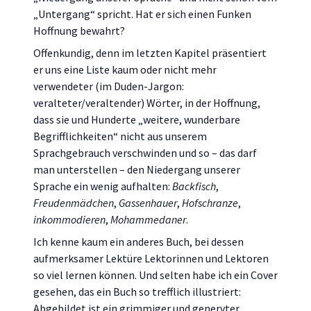
„Untergang“ spricht. Hat er sich einen Funken
Hoffnung bewahrt?
Offenkundig, denn im letzten Kapitel präsentiert
er uns eine Liste kaum oder nicht mehr
verwendeter (im Duden-Jargon:
veralteter/veraltender) Wörter, in der Hoffnung,
dass sie und Hunderte „weitere, wunderbare
Begrifflichkeiten“ nicht aus unserem
Sprachgebrauch verschwinden und so – das darf
man unterstellen – den Niedergang unserer
Sprache ein wenig aufhalten:
Backfisch
,
Freudenmädchen
,
Gassenhauer
,
Hofschranze
,
inkommodieren
,
Mohammedaner
.
Ich kenne kaum ein anderes Buch, bei dessen
aufmerksamer Lektüre Lektorinnen und Lektoren
so viel lernen können. Und selten habe ich ein Cover
gesehen, das ein Buch so trefflich illustriert:
Abgebildet ist ein grimmiger und genervter