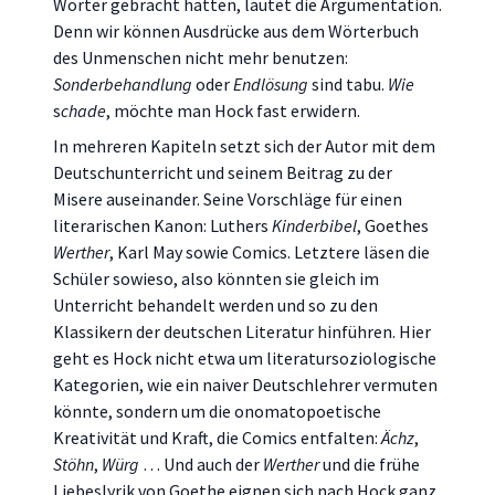
Wörter gebracht hätten, lautet die Argumentation.
Denn wir können Ausdrücke aus dem Wörterbuch
des Unmenschen nicht mehr benutzen:
Sonderbehandlung
oder
Endlösung
sind tabu.
Wie
s
chade
, möchte man Hock fast erwidern.
In mehreren Kapiteln setzt sich der Autor mit dem
Deutschunterricht und seinem Beitrag zu der
Misere auseinander. Seine Vorschläge für einen
literarischen Kanon: Luthers
Kinderbibel
, Goethes
Werther
, Karl May sowie Comics. Letztere läsen die
Schüler sowieso, also könnten sie gleich im
Unterricht behandelt werden und so zu den
Klassikern der deutschen Literatur hinführen. Hier
geht es Hock nicht etwa um literatursoziologische
Kategorien, wie ein naiver Deutschlehrer vermuten
könnte, sondern um die onomatopoetische
Kreativität und Kraft, die Comics entfalten:
Ächz
,
Stöhn
,
Würg
… Und auch der
Werther
und die frühe
Liebeslyrik von Goethe eignen sich nach Hock ganz