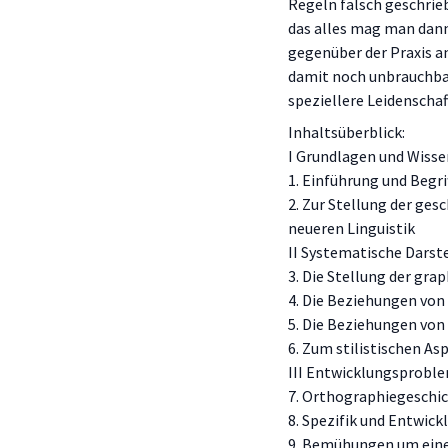
Regeln falsch geschriebe
das alles mag man dann 
gegenüber der Praxis an
damit noch unbrauchbar
speziellere Leidenschaf
Inhaltsüberblick:
I Grundlagen und Wiss
1. Einführung und Beg
2. Zur Stellung der ge
neueren Linguistik
II Systematische Darst
3. Die Stellung der gr
4. Die Beziehungen von
5. Die Beziehungen von
6. Zum stilistischen As
III Entwicklungsprobl
7. Orthographiegeschic
8. Spezifik und Entwic
9. Bemühungen um eine