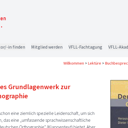
or/-in finden
Mitglied werden
VFLL-Fachtagung
VFLL-Aka
Willkommen
>
Lektüre
>
Buchbespre
s Grundlagenwerk zur
hographie
chon eine ziemlich spezielle Leidenschaft, um sich
 das eine „umfassende sprachwissenschaftliche
eutschen Orthographie“ (Klappentext) bietet. Aber