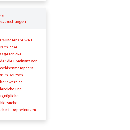
te
esprechungen
e wunderbare Welt
rachlicher
issgeschicke
der die Dominanz von
aschinenmetaphern
arum Deutsch
ebenswert ist
hrreiche und
rgnügliche
hlersuche
ch mit Doppelnutzen