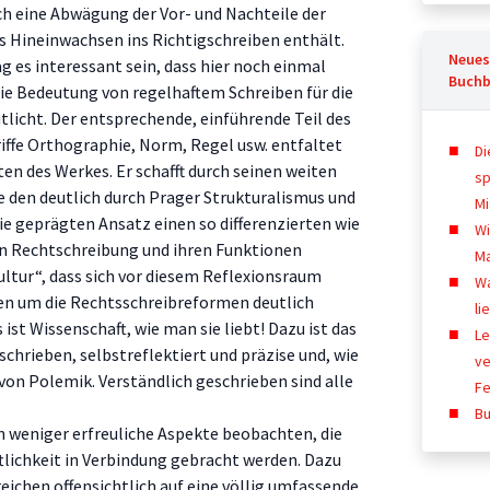
h eine Abwägung der Vor- und Nachteile der
s Hineinwachsen ins Richtigschreiben enthält.
Neues
 es interessant sein, dass hier noch einmal
Buchb
ie Bedeutung von regelhaftem Schreiben für die
icht. Der entsprechende, einführende Teil des
iffe Orthographie, Norm, Regel usw. entfaltet
Di
ten des Werkes. Er schafft durch seinen weiten
sp
e den deutlich durch Prager Strukturalismus und
M
 geprägten Ansatz einen so differenzierten wie
Wi
von Rechtschreibung und ihren Funktionen
M
ultur“, dass sich vor diesem Reflexionsraum
W
n um die Rechtsschreibreformen deutlich
li
s ist Wissenschaft, wie man sie liebt! Dazu ist das
Le
schrieben, selbstreflektiert und präzise und, wie
ve
von Polemik. Verständlich geschrieben sind alle
Fe
Bu
h weniger erfreuliche Aspekte beobachten, die
tlichkeit in Verbindung gebracht werden. Dazu
ereichen offensichtlich auf eine völlig umfassende