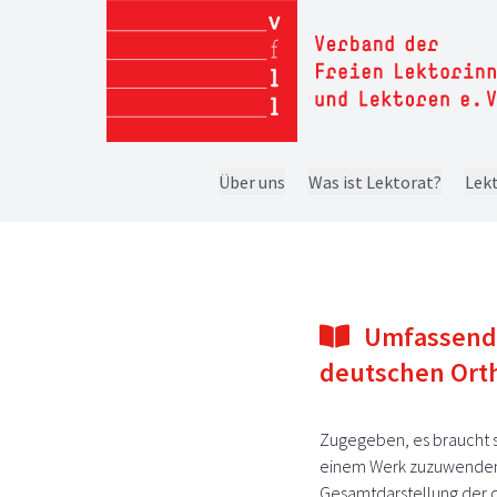
Über uns
Was ist Lektorat?
Lekt
Umfassende
deutschen Ort
Zugegeben, es braucht s
einem Werk zuzuwenden,
Gesamtdarstellung der d