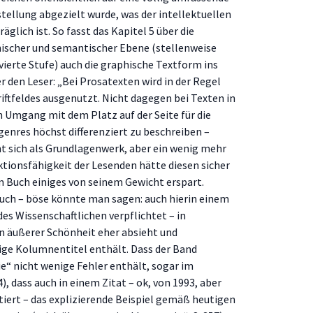
tellung abgezielt wurde, was der intellektuellen
glich ist. So fasst das Kapitel 5 über die
ischer und semantischer Ebene (stellenweise
 vierte Stufe) auch die graphische Textform ins
r den Leser: „Bei Prosatexten wird in der Regel
hriftfeldes ausgenutzt. Nicht dagegen bei Texten in
 Umgang mit dem Platz auf der Seite für die
genres höchst differenziert zu beschreiben –
ht sich als Grundlagenwerk, aber ein wenig mehr
ktionsfähigkeit der Lesenden hätte diesen sicher
 Buch einiges von seinem Gewicht erspart.
Buch – böse könnte man sagen: auch hierin einem
es Wissenschaftlichen verpflichtet – in
n äußerer Schönheit eher absieht und
lige Kolumnentitel enthält. Dass der Band
“ nicht wenige Fehler enthält, sogar im
), dass auch in einem Zitat – ok, von 1993, aber
ert – das explizierende Beispiel gemäß heutigen