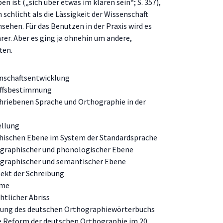
n ist („sich über etwas im klaren sein“; S. 357),
schlicht als die Lässigkeit der Wissenschaft
sehen. Für das Benutzen in der Praxis wird es
er. Aber es ging ja ohnehin um andere,
ten.
enschaftsentwicklung
riffsbestimmung
schriebenen Sprache und Orthographie in der
ellung
aphischen Ebene im System der Standardsprache
 graphischer und phonologischer Ebene
 graphischer und semantischer Ebene
pekt der Schreibung
eme
htlicher Abriss
klung des deutschen Orthographiewörterbuchs
 Reform der deutschen Orthographie im 20.