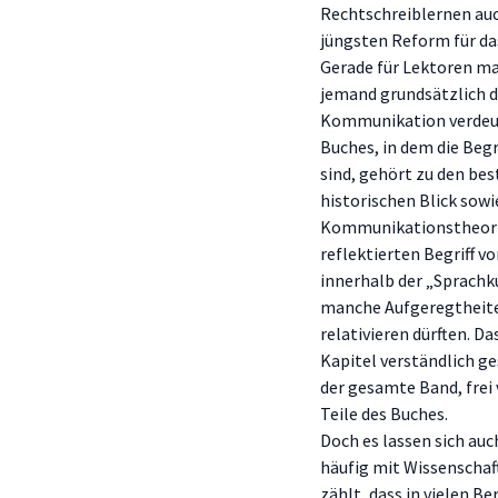
Rechtschreiblernen auc
jüngsten Reform für da
Gerade für Lektoren mag
jemand grundsätzlich d
Kommunikation verdeutl
Buches, in dem die Begr
sind, gehört zu den bes
historischen Blick sowi
Kommunikationstheorie
reflektierten Begriff 
innerhalb der „Sprachk
manche Aufgeregtheite
relativieren dürften. Da
Kapitel verständlich ge
der gesamte Band, frei 
Teile des Buches.
Doch es lassen sich auc
häufig mit Wissenschaf
zählt, dass in vielen B