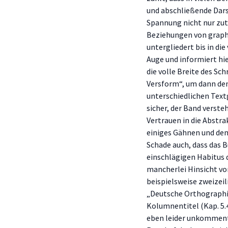
und abschließende Dars
Spannung nicht nur zuträ
Beziehungen von graph
untergliedert bis in die
Auge und informiert hie
die volle Breite des Sc
Versform“, um dann den
unterschiedlichen Text
sicher, der Band verste
Vertrauen in die Abstra
einiges Gähnen und dem
Schade auch, dass das 
einschlägigen Habitus d
mancherlei Hinsicht vo
beispielsweise zweizei
„Deutsche Orthographie
Kolumnentitel (Kap. 5.4
eben leider unkommenti