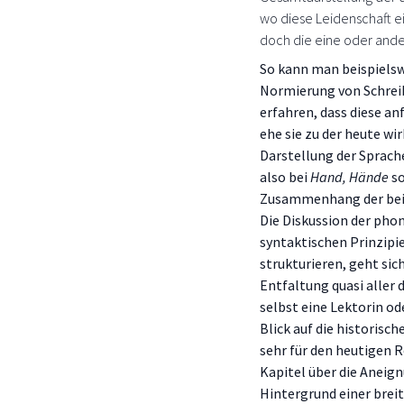
wo diese Leidenschaft e
doch die eine oder and
So kann man beispielsw
Normierung von Schrei
erfahren, dass diese an
ehe sie zu der heute wi
Darstellung der Sprach
also bei
Hand, Hände
so
Zusammenhang der beid
Die Diskussion der pho
syntaktischen Prinzipie
strukturieren, geht sic
Entfaltung quasi aller 
selbst eine Lektorin od
Blick auf die historisc
sehr für den heutigen R
Kapitel über die Aneig
Hintergrund einer brei