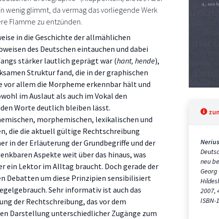
in wenig glimmt, da vermag das vorliegende Werk
ere Flamme zu entzünden.
eise in die Geschichte der allmählichen
bweisen des Deutschen eintauchen und dabei
fangs stärker lautlich geprägt war (
hant, hende
),
rksamen Struktur fand, die in der graphischen
e vor allem die Morpheme erkennbar hält und
wohl im Auslaut als auch im Vokal den
en Worte deutlich bleiben lässt.
zu
nemischen, morphemischen, lexikalischen und
n, die die aktuell gültige Rechtschreibung
Nerius
her in der Erläuterung der Grundbegriffe und der
Deutsc
denkbaren Aspekte weit über das hinaus, was
neu be
er ein Lektor im Alltag braucht. Doch gerade der
Georg 
hen Debatten um diese Prinzipien sensibilisiert
Hildes
egelgebrauch. Sehr informativ ist auch das
2007, 
ISBN-1
nung der Rechtschreibung, das vor dem
ten Darstellung unterschiedlicher Zugänge zum