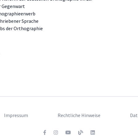
ur Gegenwart
thographieerwerb
chriebener Sprache
rbs der Orthographie
n
Impressum
Rechtliche Hinweise
Dat
Facebook
Twitter
Youtube
Blog
LinkedIn